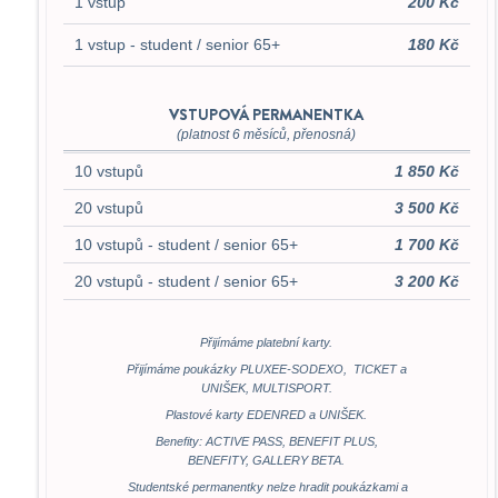
1 vstup
200 Kč
1 vstup - student / senior 65+
180 Kč
VSTUPOVÁ PERMANENTKA
(platnost 6 měsíců, přenosná)
10 vstupů
1 850 Kč
20 vstupů
3 500 Kč
10 vstupů - student / senior 65+
1 700 Kč
20 vstupů - student / senior 65+
3 200 Kč
Přijímáme platební karty.
Přijímáme poukázky PLUXEE-SODEXO, TICKET a
UNIŠEK, MULTISPORT.
Plastové karty EDENRED a UNIŠEK.
Benefity: ACTIVE PASS, BENEFIT PLUS,
BENEFITY, GALLERY BETA.
Studentské permanentky nelze hradit poukázkami a