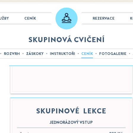
UŽBY
CENÍK
REZERVACE
K
SKUPINOVÁ CVIČENÍ
ROZVRH
ZÁSKOKY
INSTRUKTOŘI
CENÍK
FOTOGALERIE
SKUPINOVÉ LEKCE
JEDNORÁZOVÝ VSTUP