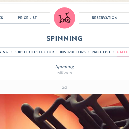
ES
PRICE LIST
RESERVATION
SPINNING
NING
SUBSTITUTES LECTOR
INSTRUCTORS
PRICE LIST
GALLE
Spinning
září 2019
2/2