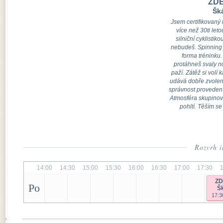
ZD
Šk
Jsem certifikovaný 
více než 30ti let
silniční cyklistik
nebudeš. Spinning 
forma tréninku.
protáhneš svaly no
paží. Zátěž si volí
udává dobře zvolen
správnost proveden
Atmosféra skupinové
pohltí. Těším se
Rozvrh i
14:00
14:30
15:00
15:30
16:00
16:30
17:00
17:30
Z
Po
Š
17:3