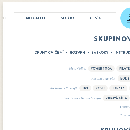
AKTUALITY
SLUŽBY
CENÍK
SKUPINOV
DRUHY CVIČENÍ
ROZVRH
ZÁSKOKY
INSTRU
Mind / Mind
POWER YOGA
PILATE
Aerobic / Aerobic
BODY
Posilovací / Strength
TRX
BOSU
TABATA
Zdravotní / Health benefits
ZDRAVÁ ZÁDA
Ostatní
Tanečn