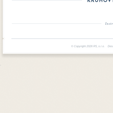
KRUHOVÝ
Inst
© Copyright 2026 R5, s.r.o. Des
¨